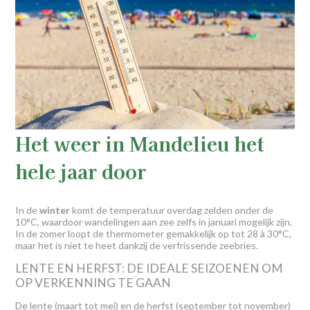
Het weer in Mandelieu het
hele jaar door
In de
winter
komt de temperatuur overdag zelden onder de
10°C, waardoor wandelingen aan zee zelfs in januari mogelijk zijn.
In de zomer loopt de thermometer gemakkelijk op tot 28 à 30°C,
maar het is niet te heet dankzij de verfrissende zeebries.
LENTE EN HERFST: DE IDEALE SEIZOENEN OM
OP VERKENNING TE GAAN
De lente (maart tot mei) en de herfst (september tot november)