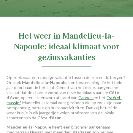
Het weer in Mandelieu-la-
Napoule: ideaal klimaat voor
gezinsvakanties
Op zoek naar een zonnige vakantie tussen de zee en de bergen?
Ontdek
Mandelieu-la-Napoule
, een bestemming die het hele
jaar door baadt in het licht. Geniet van het milde, aangename
klimaat dat de charme vormt van deze badplaats aan de
Côte
d’Azur
, op een steenworp afstand van
Cannes
en het
Estérel-
massief
. Mandelieu is ideaal voor gezinnen die op zoek zijn naar
ontspanning, natuur en buitenactiviteiten. Dankzij het milde
weer kun je in elk jaargetijde volop profiteren van de lokale
schatten van de
Côte d’Azur
.
Mandelieu-la-Napoule
heeft een bijzonder aangenaam
mediterraan klimaat, met meer dan
300 dagen
zon per jaar.