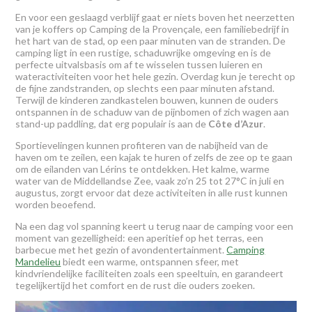
En voor een geslaagd verblijf gaat er niets boven het neerzetten
van je koffers op Camping de la Provençale, een familiebedrijf in
het hart van de stad, op een paar minuten van de stranden. De
camping ligt in een rustige, schaduwrijke omgeving en is de
perfecte uitvalsbasis om af te wisselen tussen luieren en
wateractiviteiten voor het hele gezin. Overdag kun je terecht op
de fijne zandstranden, op slechts een paar minuten afstand.
Terwijl de kinderen zandkastelen bouwen, kunnen de ouders
ontspannen in de schaduw van de pijnbomen of zich wagen aan
stand-up paddling, dat erg populair is aan de
Côte d’Azur
.
Sportievelingen kunnen profiteren van de nabijheid van de
haven om te zeilen, een kajak te huren of zelfs de zee op te gaan
om de eilanden van Lérins te ontdekken. Het kalme, warme
water van de Middellandse Zee, vaak zo’n 25 tot 27°C in juli en
augustus, zorgt ervoor dat deze activiteiten in alle rust kunnen
worden beoefend.
Na een dag vol spanning keert u terug naar de camping voor een
moment van gezelligheid: een aperitief op het terras, een
barbecue met het gezin of avondentertainment.
Camping
Mandelieu
biedt een warme, ontspannen sfeer, met
kindvriendelijke faciliteiten zoals een speeltuin, en garandeert
tegelijkertijd het comfort en de rust die ouders zoeken.