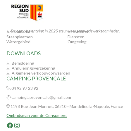
BLIJF
De camping ontving in 2025 steun voor renovatiewerkzaamheden.
Accommodatie
Activiteiten
Staanplaatsen
Diensten
Watergebied
Omgeving
DOWNLOADS
Bemiddeling
Annuleringsverzekering
Algemene verkoopvoorwaarden
CAMPING PROVENÇALE
04 92 97 23 92
campinglaprovencale@gmail.com
1198 Rue Jean Monnet, 06210 - Mandelieu la-Napoule, France
Ombudsman voor de Consument