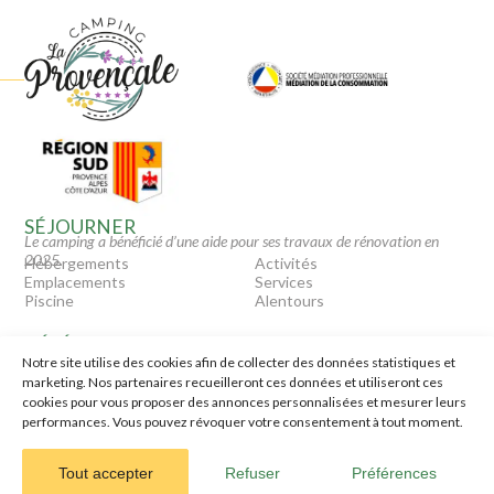
SÉJOURNER
Le camping a bénéficié d’une aide pour ses travaux de rénovation en
2025.
Hébergements
Activités
Emplacements
Services
Piscine
Alentours
TÉLÉCHARGEMENTS
Notre site utilise des cookies afin de collecter des données statistiques et
Médiation
marketing. Nos partenaires recueilleront ces données et utiliseront ces
Assurance annulation
cookies pour vous proposer des annonces personnalisées et mesurer leurs
CGV
performances. Vous pouvez révoquer votre consentement à tout moment.
CAMPING LA PROVENÇALE
Tout accepter
Refuser
Préférences
04 92 97 23 92