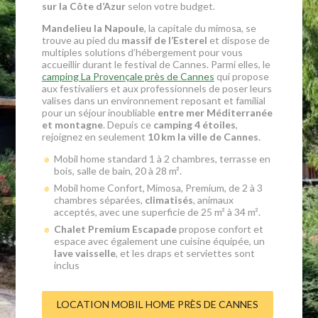
sur la Côte d’Azur
selon votre budget.
Mandelieu la Napoule
, la capitale du mimosa, se
trouve au pied du
massif de l’Esterel
et dispose de
multiples solutions d’hébergement pour vous
accueillir durant le festival de Cannes. Parmi elles, le
camping La Provençale près de Cannes
qui propose
aux festivaliers et aux professionnels de poser leurs
valises dans un environnement reposant et familial
pour un séjour inoubliable
entre mer Méditerranée
et montagne
. Depuis ce
camping 4 étoiles
,
rejoignez en seulement
10 km la ville de Cannes
.
Mobil home standard 1 à 2 chambres, terrasse en
bois, salle de bain, 20 à 28 m².
Mobil home Confort, Mimosa, Premium, de 2 à 3
chambres séparées,
climatisés
, animaux
acceptés, avec une superficie de 25 m² à 34 m².
Chalet Premium
Escapade
propose confort et
espace avec également une cuisine équipée, un
lave vaisselle
, et les draps et serviettes sont
inclus
LOCATION MOBIL HOME PRÈS DE CANNES