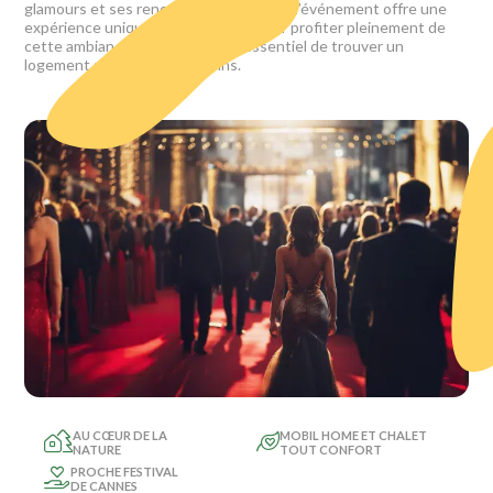
glamours et ses rencontres exclusives, l’événement offre une
expérience unique et inoubliable. Pour profiter pleinement de
cette ambiance enivrante, il est essentiel de trouver un
logement adapté à vos besoins.
AU CŒUR DE LA
MOBIL HOME ET CHALET
NATURE
TOUT CONFORT
PROCHE FESTIVAL
DE CANNES