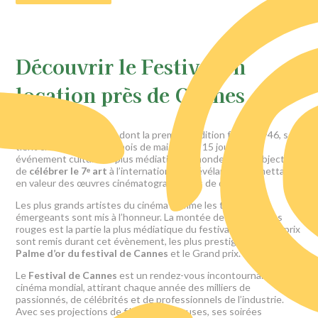
Découvrir le Festival en
location près de Cannes
Le
festival de Cannes
, dont la première édition fut en 1946, se
tient chaque année au mois de mai durant 15 jours. Cet
événement culturel le plus médiatisé au monde a pour objectif
de
célébrer le 7ᵉ art
à l’international en révélant et en mettant
en valeur des œuvres cinématographiques de qualité.
Les plus grands artistes du cinéma comme les talents
émergeants sont mis à l’honneur. La montée des 24 marches
rouges est la partie la plus médiatique du festival. Différents prix
sont remis durant cet évènement, les plus prestigieux sont la
Palme d’or du festival de Cannes
et le Grand prix.
Le
Festival de Cannes
est un rendez-vous incontournable du
cinéma mondial, attirant chaque année des milliers de
passionnés, de célébrités et de professionnels de l’industrie.
Avec ses projections de films prestigieuses, ses soirées