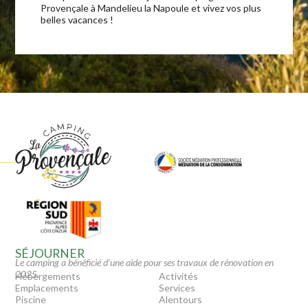
Provençale à Mandelieu la Napoule et vivez vos plus
belles vacances !
SÉJOURNER
Le camping a bénéficié d’une aide pour ses travaux de rénovation en
2025.
Hébergements
Activités
Emplacements
Services
Piscine
Alentours