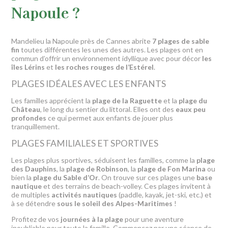
Napoule ?
Mandelieu la Napoule près de Cannes abrite
7 plages de sable
fin
toutes différentes les unes des autres. Les plages ont en
commun d’offrir un environnement idyllique avec pour décor
les
îles Lérins
et
les roches rouges de l’Estérel
.
PLAGES IDÉALES AVEC LES ENFANTS
Les familles apprécient la
plage de la Raguette
et la
plage du
Château
, le long du sentier du littoral. Elles ont des
eaux peu
profondes
ce qui permet aux enfants de jouer plus
tranquillement.
PLAGES FAMILIALES ET SPORTIVES
Les plages plus sportives, séduisent les familles, comme la
plage
des Dauphins
, la
plage de Robinson
, la
plage de Fon Marina
ou
bien la
plage du Sable d’Or
. On trouve sur ces plages une
base
nautique
et des terrains de beach-volley. Ces plages invitent à
de multiples
activités nautiques
(paddle, kayak, jet-ski, etc.) et
à se détendre
sous le soleil des Alpes-Maritimes
!
Profitez de vos
journées à la plage
pour une aventure
inoubliable pour toute la famille. Commencez par une séance de